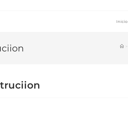
Inicio
uciion
>
truciion