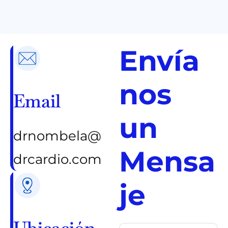
Envía
nos
Email
un
drnombela@
Mensa
drcardio.com
je